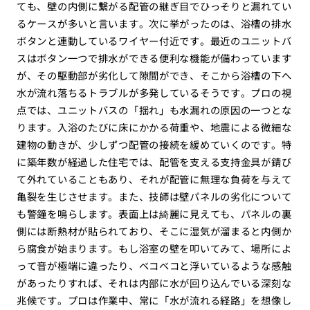
ても、壁の内側に繋がる配管の継ぎ目でひっそりと漏れてい
るケースが多いと言います。次に挙がったのは、浴槽の排水
ボタンと連動しているワイヤー付近です。最近のユニットバ
スはボタン一つで排水ができる便利な機能が備わっています
が、その駆動部が劣化して隙間ができ、そこから浴槽の下へ
水が流れ落ちるトラブルが多発しているそうです。プロの視
点では、ユニットバスの「揺れ」も水漏れの原因の一つとな
ります。入浴のたびに床にかかる荷重や、地震による微細な
建物の動きが、少しずつ配管の接続を緩めていくのです。特
に築年数が経過した住宅では、配管を支える支持金具が錆び
て外れていることもあり、それが配管に無理な負荷を与えて
亀裂を生じさせます。また、技師は壁パネルの劣化について
も警鐘を鳴らします。表面上は綺麗に見えても、パネルの裏
側には断熱材が貼られており、そこに湿気が溜まると内側か
ら腐食が始まります。もし浴室の壁を叩いてみて、場所によ
って音が極端に違ったり、ベコベコと浮いているような感触
があったりすれば、それは内部に水が回り込んでいる深刻な
兆候です。プロは作業中、常に「水が流れる経路」を想像し