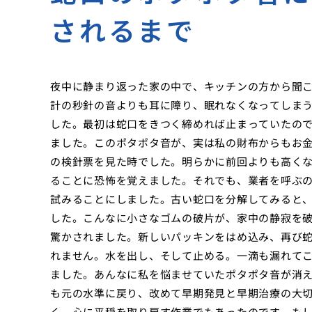
されるまで
夜中に静まり返った家の中で、キッチンの方から聞
計の秒針の音よりも耳に障り、眠れなくなってしま
した。最初は蛇口をきつく締めれば止まっていたの
ました。このポタポタ音が、実は私の財布からもお
の検針票を見た時でした。明らかに前回よりも高く
ることに恐怖を覚えました。それでも、業者を呼ぶ
試みることにしました。古い蛇口を分解してみると
した。こんなに小さなゴムの破片が、家中の静寂を
驚かされました。新しいパッキンをはめ込み、再び
れません。水を出し、そして止める。一滴も漏れて
ました。あんなに私を悩ませていたポタポタ音が消
も元の水準に戻り、改めて早期発見と早期治療の大
く、心に平穏を取り戻す作業でもあったのです。も