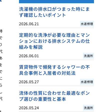
洗濯機の排水口がつまった時にま
ず確認したいポイント
2026.06.21
水道修理
時
定期的な洗浄が必要な理由とマン
で
ションにおける排水システムの仕
り
組みを解説
代
2026.06.01
洗面所
あ
を
賃貸物件で頻発するシャワーの不
で
具合事例と入居者の対処法
に
2026.05.27
水道修理
ら
し
流体の性質に合わせた最適なポン
プ選びの重要性と基本
代
2026.05.24
洗面所
人