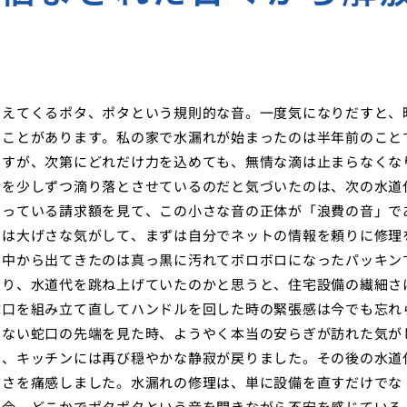
こえてくるポタ、ポタという規則的な音。一度気になりだすと、
うことがあります。私の家で水漏れが始まったのは半年前のこと
ですが、次第にどれだけ力を込めても、無情な滴は止まらなくな
金を少しずつ滴り落とさせているのだと気づいたのは、次の水道
なっている請求額を見て、この小さな音の正体が「浪費の音」で
のは大げさな気がして、まずは自分でネットの情報を頼りに修理
、中から出てきたのは真っ黒に汚れてボロボロになったパッキン
破り、水道代を跳ね上げていたのかと思うと、住宅設備の繊細さ
蛇口を組み立て直してハンドルを回した時の緊張感は今でも忘れ
こない蛇口の先端を見た時、ようやく本当の安らぎが訪れた気が
え、キッチンには再び穏やかな静寂が戻りました。その後の水道
切さを痛感しました。水漏れの修理は、単に設備を直すだけでな
し今、どこかでポタポタという音を聞きながら不安を感じている