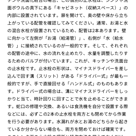
面ボウルの真下にある「キャビネット（収納スペース）」の
内部に設置されています。扉を開けて、奥の壁や床から立ち
上がっている配管を確認してみてください。通常、お湯と水
の混合水栓が設置されているため、配管は2本あります。壁
に向かって左側が「お湯（給湯管）」、右側が「水（給水
管）」に接続されているのが一般的です。そして、それぞれ
の配管の途中に、水の流れを止めたり、水量を調整したりす
るためのバルブが付いています。これが、キッチンや洗面台
の止水栓です。止水栓の形状は、マイナスドライバーを差し
込んで回す溝（スリット）がある「ドライバー式」が最も一
般的ですが、手で直接回せる「ハンドル式」のものもありま
す。ドライバー式の場合は、溝にマイナスドライバーをしっ
かりと当て、時計回りに回すことで水を止めることができま
す。蛇口の修理や交換、あるいは食洗機を自分で設置する際
などには、必ずこの2本の止水栓を両方とも閉めてから作業
を行う必要があります。水漏れが水とお湯のどちらから起き
ているか分からない場合も、両方を閉めておけば確実です。