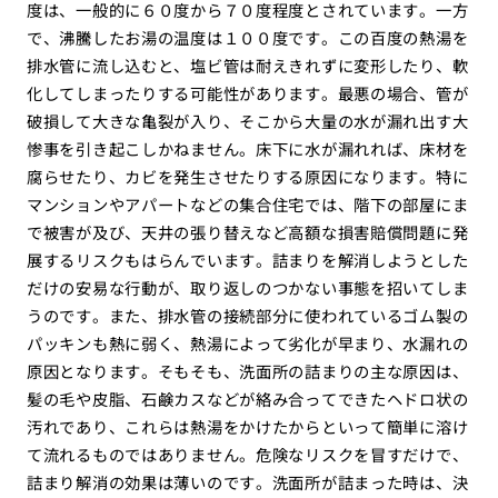
度は、一般的に６０度から７０度程度とされています。一方
で、沸騰したお湯の温度は１００度です。この百度の熱湯を
排水管に流し込むと、塩ビ管は耐えきれずに変形したり、軟
化してしまったりする可能性があります。最悪の場合、管が
破損して大きな亀裂が入り、そこから大量の水が漏れ出す大
惨事を引き起こしかねません。床下に水が漏れれば、床材を
腐らせたり、カビを発生させたりする原因になります。特に
マンションやアパートなどの集合住宅では、階下の部屋にま
で被害が及び、天井の張り替えなど高額な損害賠償問題に発
展するリスクもはらんでいます。詰まりを解消しようとした
だけの安易な行動が、取り返しのつかない事態を招いてしま
うのです。また、排水管の接続部分に使われているゴム製の
パッキンも熱に弱く、熱湯によって劣化が早まり、水漏れの
原因となります。そもそも、洗面所の詰まりの主な原因は、
髪の毛や皮脂、石鹸カスなどが絡み合ってできたヘドロ状の
汚れであり、これらは熱湯をかけたからといって簡単に溶け
て流れるものではありません。危険なリスクを冒すだけで、
詰まり解消の効果は薄いのです。洗面所が詰まった時は、決