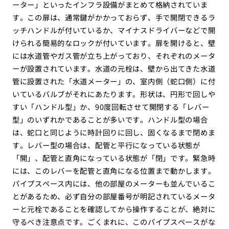
ーター」といったインフラ設備がまとめて格納されていま
す。この扉は、通常鍵がかかっておらず、手で開閉できるラ
ッチハンドルが付いているか、マイナスドライバーなどで開
けられる簡易的なロックが付いています。扉を開けると、壁
には水道管やガス管が立ち上がっており、それぞれのメータ
ーが設置されています。水道の元栓は、壁から出てきた水道
管に設置された「水道メーター」の、室内側（蛇口側）に付
いているバルブがそれにあたります。形状は、円形で回しや
すい「ハンドル型」か、90度回転させて開閉する「レバー
型」のいずれかであることが多いです。ハンドル型の場合
は、蛇口と同じように時計回りに回し、固くなるまで閉めま
す。レバー型の場合は、配管と平行になっている状態が
「開」、配管と直角になっている状態が「閉」です。緊急時
には、このレバーを配管と直角になる位置まで動かします。
パイプスペース内には、他の部屋のメーターも並んでいるこ
とがあるため、必ず自分の部屋番号が明記されているメータ
ーと元栓であることを確認してから操作することが、絶対に
守るべき注意点です。ごくまれに、このパイプスペースがな