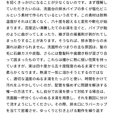
を招くきっかけになることが少なくないのです。まず理解し
ていただきたいのは、洗面台の排水パイプの多くが塩化ビニ
ルという素材で作られているという点です。この素材は耐熱
温度がそれほど高くなく、六十度を超えると変形や軟化が始
まります。百度近い沸騰したてのお湯を注ぐと、パイプが飴
のように曲がってしまったり、継ぎ目の接着剤が剥がれてし
まったりすることがあります。そうなれば、排水管からの水
漏れは避けられません。洗面所のつまりの主な原因は、髪の
毛に石鹸カスや皮脂、さらには整髪料や歯磨き粉が混ざり合
って固まったものです。これらは確かに熱に弱い性質を持っ
ていますが、実は四十度から五十度程度のぬるま湯で十分に
柔らかくなります。熱湯で一気に溶かそうとするのではな
く、適切な温度のぬるま湯をたっぷりと使い、時間をかけて
汚れをふやかしていくのが、配管を傷めずに問題を解決する
唯一の方法です。もし自分でお湯を使って対処する場合は、
洗面器一杯分くらいのぬるま湯を用意し、それを数回に分け
て流すようにしてください。その際、排水口にラバーカップ
を当てて密着させ、ゆっくりと引き上げる動作を繰り返す