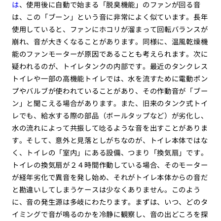
は
、使用後に自動で始まる「脱臭機能」のファンが回る音
は、この「ブーン」という音に非常によく似ています。長年
使用していると、ファンにホコリが溜まって回転バランスが
崩れ、音が大きくなることがあります。同様に、温風乾燥機
能のファンモーターが原因であることも考えられます。次に
疑われるのが、トイレタンクの内部です。最近のタンクレス
トイレや一部の高機能トイレでは、水を流すために電動ポン
プやバルブが使われていることがあり、その作動音が「ブー
ン」と聞こえる場合があります。また、旧来のタンク式トイ
レでも、給水する際の部品（ボールタップなど）が劣化し、
水の流れによって共振して唸るような音を出すことがありま
す。そして、意外と見落としがちなのが、トイレ本体ではな
く、トイレの「室内」にある設備、つまり「換気扇」です。
トイレの換気扇が２４時間作動している場合、そのモーター
が経年劣化で異音を発し始め、それがトイレ本体からの音だ
と勘違いしてしまうケースは少なくありません。このよう
に、音の発生源は多岐にわたります。まずは、いつ、どのタ
イミングで音が鳴るのかを冷静に観察し、音の出どころを探