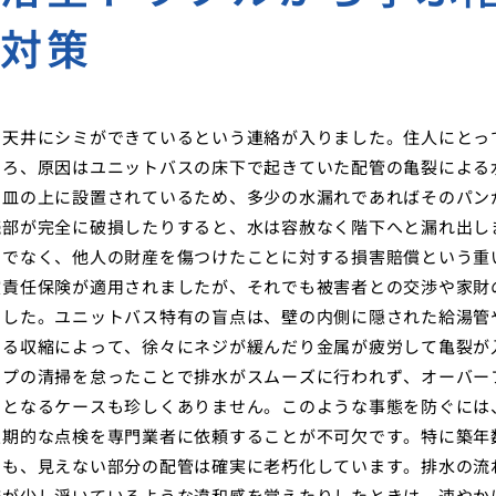
と対策
ら天井にシミができているという連絡が入りました。住人にとっ
ころ、原因はユニットバスの床下で起きていた配管の亀裂による
け皿の上に設置されているため、多少の水漏れであればそのパン
続部が完全に破損したりすると、水は容赦なく階下へと漏れ出し
けでなく、他人の財産を傷つけたことに対する損害賠償という重
償責任保険が適用されましたが、それでも被害者との交渉や家財
ました。ユニットバス特有の盲点は、壁の内側に隠された給湯管
よる収縮によって、徐々にネジが緩んだり金属が疲労して亀裂が
ップの清掃を怠ったことで排水がスムーズに行われず、オーバー
因となるケースも珍しくありません。このような事態を防ぐには
定期的な点検を専門業者に依頼することが不可欠です。特に築年
ても、見えない部分の配管は確実に老朽化しています。排水の流
床が少し浮いているような違和感を覚えたりしたときは、速やか