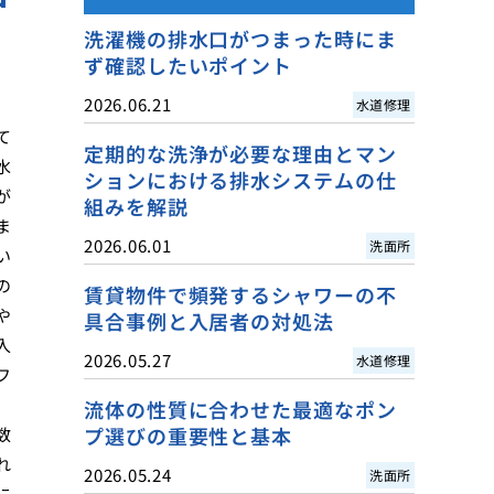
洗濯機の排水口がつまった時にま
ず確認したいポイント
2026.06.21
水道修理
て
定期的な洗浄が必要な理由とマン
水
ションにおける排水システムの仕
が
組みを解説
ま
2026.06.01
洗面所
い
の
賃貸物件で頻発するシャワーの不
や
具合事例と入居者の対処法
入
2026.05.27
水道修理
フ
、
流体の性質に合わせた最適なポン
プ選びの重要性と基本
数
れ
2026.05.24
洗面所
に