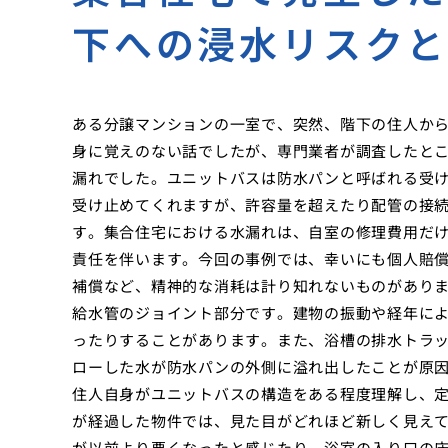
下への浸水リスク
ある分譲マンションの一室で、突然、階下の住人か
身に覚えのない話でしたが、専門業者が調査したと
漏れでした。ユニットバスは防水パンと呼ばれる受
受け止めてくれますが、許容量を超えたり配管の接
す。集合住宅における水漏れは、自室の修理費用だ
責任を伴います。今回の事例では、幸いにも個人賠
補償など、精神的な消耗は計り知れないものがあり
給水管のジョイント部分です。建物の振動や経年に
ったりすることがあります。また、浴槽の排水トラ
ローした水が防水パンの外側に溢れ出したことが原
住人自身がユニットバスの構造をある程度理解し、
が経過した物件では、見た目がどれほど新しく見え
が以前より悪くなったと感じたり、浴室の入り口の