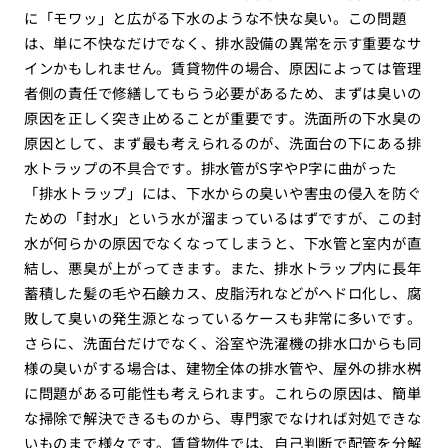
に「モワッ」と広がる下水のような不快な臭い。この問題
は、単に不快なだけでなく、排水設備の異常を示す重要なサ
インかもしれません。賃貸物件の場合、原因によっては管理
者側の責任で修繕してもらう必要があるため、まずは臭いの
原因を正しく突き止めることが重要です。洗面所の下水臭の
原因として、まず最も考えられるのが、洗面台の下にある排
水トラップの不具合です。排水管がS字やP字に曲がった
「排水トラップ」には、下水からの臭いや害虫の侵入を防ぐ
ための「封水」という水が溜まっているはずですが、この封
水が何らかの原因でなくなってしまうと、下水管と室内が直
結し、悪臭が上がってきます。また、排水トラップ内に長年
蓄積した髪の毛や石鹸カス、皮脂汚れなどがヘドロ化し、腐
敗して臭いの発生源となっているケースも非常に多いです。
さらに、洗面台だけでなく、浴室や洗濯機の排水口からも同
様の臭いがする場合は、建物全体の排水管や、屋外の排水桝
に問題がある可能性も考えられます。これらの原因は、簡単
な掃除で解決できるものから、専門家でなければ対処できな
いものまで様々です。賃貸物件では、自己判断で配管を分解