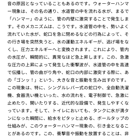
音の原因となっていることもあるのです。ウォーターハンマ
ー現象は、その名の通り、水道管の中を流れる水が、まるで
「ハンマー」のように、管の内壁に激突することで発生しま
す。そのメカニズムは、こうです。水道管の中を、勢いよく
流れていた水が、蛇口を急に閉めるなどの行為によって、そ
の行き場を突然失うと、水の運動エネルギーが、逃げ場をな
くし、圧力エネルギーへと変換されます。これにより、管内
の水圧が、瞬間的に、異常なほど急上昇します。この、急激
な圧力の上昇によって発生した衝撃波が、水道管の中を高速
で伝播し、管の曲がり角や、蛇口の内部に激突する際に、あ
の「ゴンッ！」という、大きな音と振動を生み出すのです。
この現象は、特に、シングルレバー式の蛇口や、全自動洗濯
機、食器洗い機といった、水の流れを、電子制御で、急激に
止めたり、開いたりする、近代的な設備で、発生しやすくな
っています。そして、トイレにおいても、タンクに水が満タ
ンになった瞬間に、給水をピタッと止める、ボールタップの
仕組みが、このウォーターハンマー現象の、引き金となるこ
とがあるのです。この、衝撃音や振動を放置することは、非