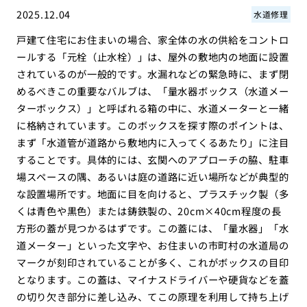
2025.12.04
水道修理
戸建て住宅にお住まいの場合、家全体の水の供給をコントロ
ールする「元栓（止水栓）」は、屋外の敷地内の地面に設置
されているのが一般的です。水漏れなどの緊急時に、まず閉
めるべきこの重要なバルブは、「量水器ボックス（水道メー
ターボックス）」と呼ばれる箱の中に、水道メーターと一緒
に格納されています。このボックスを探す際のポイントは、
まず「水道管が道路から敷地内に入ってくるあたり」に注目
することです。具体的には、玄関へのアプローチの脇、駐車
場スペースの隅、あるいは庭の道路に近い場所などが典型的
な設置場所です。地面に目を向けると、プラスチック製（多
くは青色や黒色）または鋳鉄製の、20cm×40cm程度の長
方形の蓋が見つかるはずです。この蓋には、「量水器」「水
道メーター」といった文字や、お住まいの市町村の水道局の
マークが刻印されていることが多く、これがボックスの目印
となります。この蓋は、マイナスドライバーや硬貨などを蓋
の切り欠き部分に差し込み、てこの原理を利用して持ち上げ