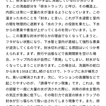
くと、排水管がS字やP字型に湾曲しているのが分かりま
す。この湾曲部分を「排水トラップ」と呼び、その構造上、
内部には常に一定量の水が溜まるようになっています。この
溜まった水のことを「封水」と言い、これが下水道管と室内
の間を物理的に遮断する「水のフタ」の役割を果たし、下水
からの悪臭や害虫が上がってくるのを防いでいます。しか
し、この重要な封水が何らかの理由でなくなってしまうと、
フタがない状態になり、下水管と室内が直結して強烈な悪臭
が逆流してくるのです。封水切れが起こる原因はいくつか考
えられます。まず、旅行や出張などで長期間家を空けた場
合、トラップ内の水が自然に「蒸発」してしまい、封水がな
くなってしまうことがあります。この場合は、洗面所の蛇口
から水を1分ほど流し続けるだけで、トラップに水が補充さ
れ、臭いは解消されます。次に、マンションの高層階などで
起こりやすいのが、「誘導サイホン現象」です。これは、他
の部屋で一度に大量の水が流された際に、共用の排水主管内
の気圧が急激に低下し、その吸引力で自室の排水トラップの
封水が引っ張られて吸い出されてしまう現象です。また、排