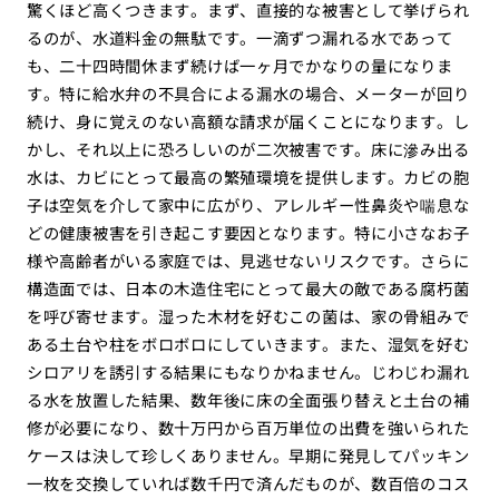
驚くほど高くつきます。まず、直接的な被害として挙げられ
るのが、水道料金の無駄です。一滴ずつ漏れる水であって
も、二十四時間休まず続けば一ヶ月でかなりの量になりま
す。特に給水弁の不具合による漏水の場合、メーターが回り
続け、身に覚えのない高額な請求が届くことになります。し
かし、それ以上に恐ろしいのが二次被害です。床に滲み出る
水は、カビにとって最高の繁殖環境を提供します。カビの胞
子は空気を介して家中に広がり、アレルギー性鼻炎や喘息な
どの健康被害を引き起こす要因となります。特に小さなお子
様や高齢者がいる家庭では、見逃せないリスクです。さらに
構造面では、日本の木造住宅にとって最大の敵である腐朽菌
を呼び寄せます。湿った木材を好むこの菌は、家の骨組みで
ある土台や柱をボロボロにしていきます。また、湿気を好む
シロアリを誘引する結果にもなりかねません。じわじわ漏れ
る水を放置した結果、数年後に床の全面張り替えと土台の補
修が必要になり、数十万円から百万単位の出費を強いられた
ケースは決して珍しくありません。早期に発見してパッキン
一枚を交換していれば数千円で済んだものが、数百倍のコス