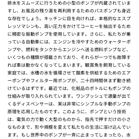
排水をスムーズに行うための小型のポンプが内蔵されていま
すし、お風呂の残り湯を再利用するためのバスポンプも身近
な存在でしょう。キッチンに目を向ければ、本格的なエスプ
レッソマシンも、高い圧力をかけてコーヒーを抽出するため
に精密な振動ポンプを使用しています。さらに、私たちが乗
っている自動車には、エンジンを冷やすためのウォーターポ
ンプや、燃料をタンクからエンジンへ送る燃料ポンプなど、
いくつもの種類が搭載されており、それらが一つでも故障す
れば車は動かなくなってしまいます。観賞魚を飼育している
家庭では、水槽の水を循環させて酸素を供給するためのエア
ーポンプやフィルター用ポンプが、二十四時間休まず動き続
けているはずです。最近では、化粧品のボトルにもポンプの
仕組みが取り入れられています。ワンプッシュで適量が出て
くるディスペンサーは、実は非常にシンプルな手動ポンプの
原理を応用したものです。このように、ポンプという技術
は、電気の力で動く大型のものから、指先で押すだけの小さ
なものまで、形や規模を変えて私たちの生活に溶け込んでい
ます。もし世界中のポンプが一斉に止まってしまったら、水